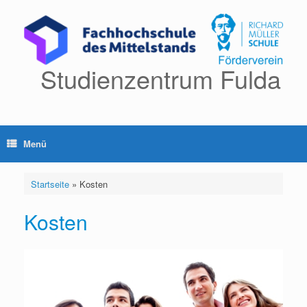
Zum
Inhalt
springen
Studienzentrum Fulda
Menü
Startseite
»
Kosten
Kosten