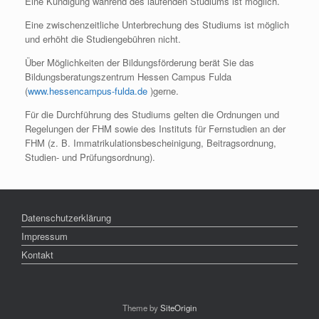
Eine Kündigung während des laufenden Studiums ist möglich.
Eine zwischenzeitliche Unterbrechung des Studiums ist möglich
und erhöht die Studiengebühren nicht.
Über Möglichkeiten der Bildungsförderung berät Sie das
Bildungsberatungszentrum Hessen Campus Fulda
(
www.hessencampus-fulda.de
)gerne.
Für die Durchführung des Studiums gelten die Ordnungen und
Regelungen der FHM sowie des Instituts für Fernstudien an der
FHM (z. B. Immatrikulationsbescheinigung, Beitragsordnung,
Studien- und Prüfungsordnung).
Datenschutzerklärung
Impressum
Kontakt
Theme by
SiteOrigin