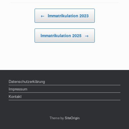
Beitragsnavigation
←
Immatrikulation 2023
Immatrikulation 2025
→
Datenschutzerklärung
Impressum
Kontakt
Theme by
SiteOrigin