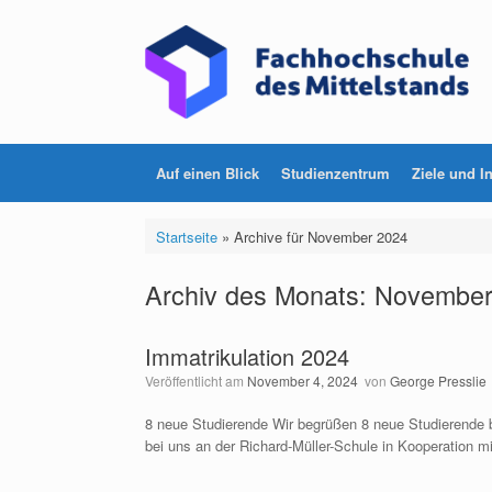
Zum
Inhalt
springen
Auf einen Blick
Studienzentrum
Ziele und In
Startseite
»
Archive für November 2024
Archiv des Monats:
November
Immatrikulation 2024
Veröffentlicht am
November 4, 2024
von
George Presslie
8 neue Studierende Wir begrüßen 8 neue Studierende be
bei uns an der Richard-Müller-Schule in Kooperation m